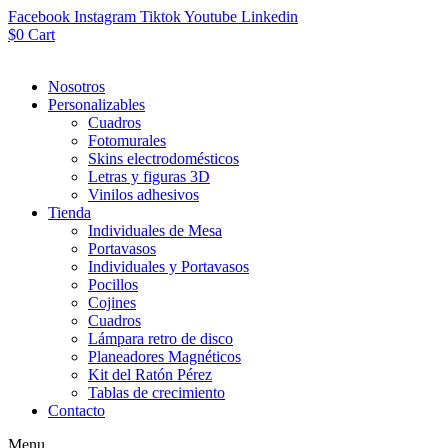
Facebook
Instagram
Tiktok
Youtube
Linkedin
$
0
Cart
Nosotros
Personalizables
Cuadros
Fotomurales
Skins electrodomésticos
Letras y figuras 3D
Vinilos adhesivos
Tienda
Individuales de Mesa
Portavasos
Individuales y Portavasos
Pocillos
Cojines
Cuadros
Lámpara retro de disco
Planeadores Magnéticos
Kit del Ratón Pérez
Tablas de crecimiento
Contacto
Menu