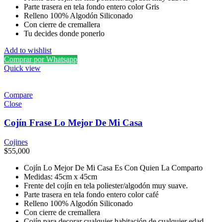
Parte trasera en tela fondo entero color Gris
Relleno 100% Algodón Siliconado
Con cierre de cremallera
Tu decides donde ponerlo
Add to wishlist
Comprar por Whatsapp
Quick view
Compare
Close
Cojín Frase Lo Mejor De Mi Casa
Cojines
$
55,000
Cojín Lo Mejor De Mi Casa Es Con Quien La Comparto
Medidas: 45cm x 45cm
Frente del cojín en tela poliester/algodón muy suave.
Parte trasera en tela fondo entero color café
Relleno 100% Algodón Siliconado
Con cierre de cremallera
Cojín para decorar cualquier habitación de cualquier edad,