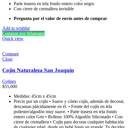
Parte trasera en tela fondo entero color negro
Con cierre de cremallera invisible
Pregunta por el valor de envío antes de comprar
Add to wishlist
Comprar por Whatsapp
Quick view
Compare
Close
Cojín Naturaleza San Joaquín
Cojines
$
55,000
Medidas: 45cm x 45cm
Precio por un cojín • Suave y cómo cojín, además de decorar,
descansas plácidamente en él. • Frente del cojín en tela
poliester/algodón muy suave. • Parte trasera en tela fondo
entero color Gris • Relleno 100% Algodón Siliconado • Con
cierre de cremallera • Cojín para decorar cualquier habitación
de cualquier edad, desde un bebé hasta un grande. Tu decides