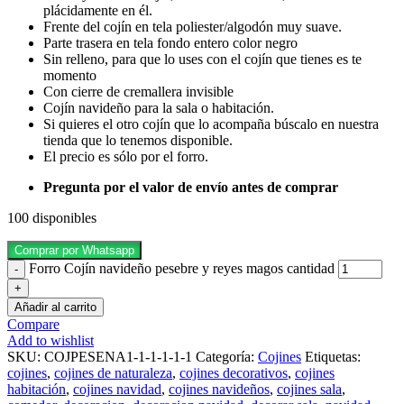
plácidamente en él.
Frente del cojín en tela poliester/algodón muy suave.
Parte trasera en tela fondo entero color negro
Sin relleno, para que lo uses con el cojín que tienes es te
momento
Con cierre de cremallera invisible
Cojín navideño para la sala o habitación.
Si quieres el otro cojín que lo acompaña búscalo en nuestra
tienda que lo tenemos disponible.
El precio es sólo por el forro.
Pregunta por el valor de envío antes de comprar
100 disponibles
Comprar por Whatsapp
Forro Cojín navideño pesebre y reyes magos cantidad
Añadir al carrito
Compare
Add to wishlist
SKU:
COJPESENA1-1-1-1-1-1
Categoría:
Cojines
Etiquetas:
cojines
,
cojines de naturaleza
,
cojines decorativos
,
cojines
habitación
,
cojines navidad
,
cojines navideños
,
cojines sala
,