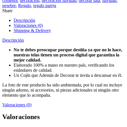
comedor
,
decoracion
,
decoracion navidad
,
decorar sala
,
navidad
,
pesebre
,
Regalo
,
regalo pareja
Share
Descripción
Valoraciones (0)
Shipping & Delivery
Descripción
No te debes preocupar porque destiña ya que no lo hace,
nuestras telas tienen un proceso digital que garantiza la
mejor calidad.
Elaborado 100% a mano en nuestro país, verificando los
estándares de calidad.
Un Cojín que Además de Decorar te invita a descansar en él.
La foto de este producto ha sido ambientada, por lo cual no incluye
ningún adorno, ni accesorios, ni piezas adicionales ni ningún otro
elemento que lo acompaña.
Valoraciones (0)
Valoraciones