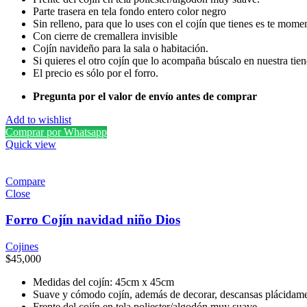
Parte trasera en tela fondo entero color negro
Sin relleno, para que lo uses con el cojín que tienes es te mome
Con cierre de cremallera invisible
Cojín navideño para la sala o habitación.
Si quieres el otro cojín que lo acompaña búscalo en nuestra tie
El precio es sólo por el forro.
Pregunta por el valor de envío antes de comprar
Add to wishlist
Comprar por Whatsapp
Quick view
Compare
Close
Forro Cojín navidad niño Dios
Cojines
$
45,000
Medidas del cojín: 45cm x 45cm
Suave y cómodo cojín, además de decorar, descansas plácidame
Frente del cojín en tela poliester/algodón muy suave.