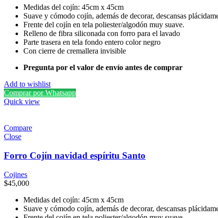
Medidas del cojín: 45cm x 45cm
Suave y cómodo cojín, además de decorar, descansas plácidame
Frente del cojín en tela poliester/algodón muy suave.
Relleno de fibra siliconada con forro para el lavado
Parte trasera en tela fondo entero color negro
Con cierre de cremallera invisible
Pregunta por el valor de envío antes de comprar
Add to wishlist
Comprar por Whatsapp
Quick view
Compare
Close
Forro Cojín navidad espíritu Santo
Cojines
$
45,000
Medidas del cojín: 45cm x 45cm
Suave y cómodo cojín, además de decorar, descansas plácidame
Frente del cojín en tela poliester/algodón muy suave.