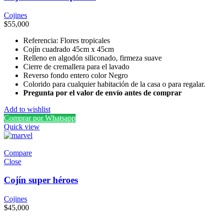
Cojines
$
55,000
Referencia: Flores tropicales
Cojín cuadrado 45cm x 45cm
Relleno en algodón siliconado, firmeza suave
Cierre de cremallera para el lavado
Reverso fondo entero color Negro
Colorido para cualquier habitación de la casa o para regalar.
Pregunta por el valor de envío antes de comprar
Add to wishlist
Comprar por Whatsapp
Quick view
Compare
Close
Cojín super héroes
Cojines
$
45,000