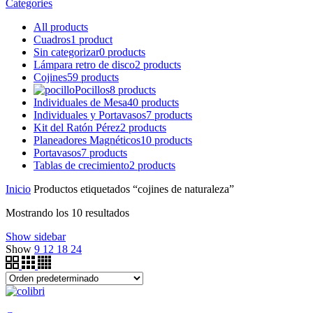
Categories
All
products
Cuadros
1 product
Sin categorizar
0 products
Lámpara retro de disco
2 products
Cojines
59 products
Pocillos
8 products
Individuales de Mesa
40 products
Individuales y Portavasos
7 products
Kit del Ratón Pérez
2 products
Planeadores Magnéticos
10 products
Portavasos
7 products
Tablas de crecimiento
2 products
Inicio
Productos etiquetados “cojines de naturaleza”
Mostrando los 10 resultados
Show sidebar
Show
9
12
18
24