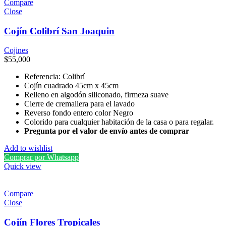
Compare
Close
Cojín Colibrí San Joaquin
Cojines
$
55,000
Referencia: Colibrí
Cojín cuadrado 45cm x 45cm
Relleno en algodón siliconado, firmeza suave
Cierre de cremallera para el lavado
Reverso fondo entero color Negro
Colorido para cualquier habitación de la casa o para regalar.
Pregunta por el valor de envío antes de comprar
Add to wishlist
Comprar por Whatsapp
Quick view
Compare
Close
Cojín Flores Tropicales