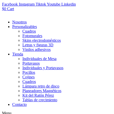
Facebook
Instagram
Tiktok
Youtube
Linkedin
$
0
Cart
Nosotros
Personalizables
Cuadros
Fotomurales
Skins electrodomésticos
Letras y figuras 3D
Vinilos adhesivos
Tienda
Individuales de Mesa
Portavasos
Individuales y Portavasos
Pocillos
Cojines
Cuadros
Lámpara retro de disco
Planeadores Magnéticos
Kit del Ratón Pérez
Tablas de crecimiento
Contacto
Menu