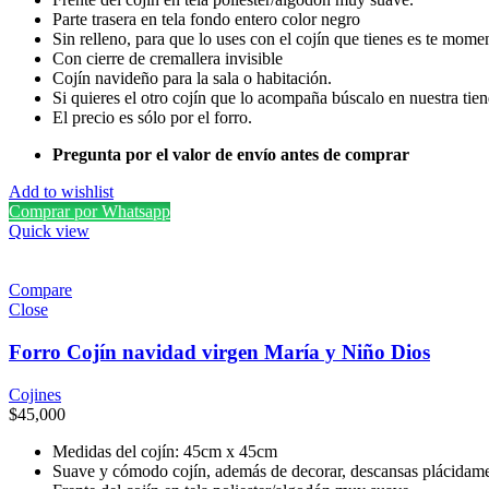
Parte trasera en tela fondo entero color negro
Sin relleno, para que lo uses con el cojín que tienes es te mome
Con cierre de cremallera invisible
Cojín navideño para la sala o habitación.
Si quieres el otro cojín que lo acompaña búscalo en nuestra tie
El precio es sólo por el forro.
Pregunta por el valor de envío antes de comprar
Add to wishlist
Comprar por Whatsapp
Quick view
Compare
Close
Forro Cojín navidad virgen María y Niño Dios
Cojines
$
45,000
Medidas del cojín: 45cm x 45cm
Suave y cómodo cojín, además de decorar, descansas plácidame