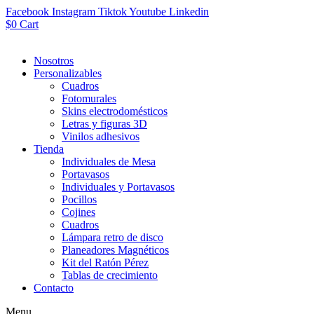
Facebook
Instagram
Tiktok
Youtube
Linkedin
$
0
Cart
Nosotros
Personalizables
Cuadros
Fotomurales
Skins electrodomésticos
Letras y figuras 3D
Vinilos adhesivos
Tienda
Individuales de Mesa
Portavasos
Individuales y Portavasos
Pocillos
Cojines
Cuadros
Lámpara retro de disco
Planeadores Magnéticos
Kit del Ratón Pérez
Tablas de crecimiento
Contacto
Menu