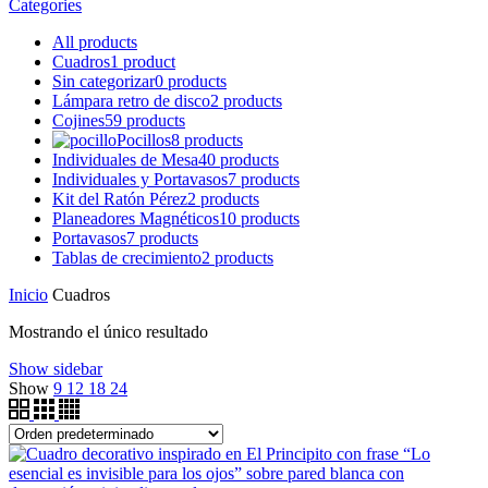
Categories
All
products
Cuadros
1 product
Sin categorizar
0 products
Lámpara retro de disco
2 products
Cojines
59 products
Pocillos
8 products
Individuales de Mesa
40 products
Individuales y Portavasos
7 products
Kit del Ratón Pérez
2 products
Planeadores Magnéticos
10 products
Portavasos
7 products
Tablas de crecimiento
2 products
Inicio
Cuadros
Mostrando el único resultado
Show sidebar
Show
9
12
18
24