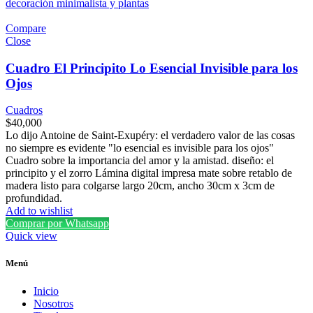
Compare
Close
Cuadro El Principito Lo Esencial Invisible para los
Ojos
Cuadros
$
40,000
Lo dijo Antoine de Saint-Exupéry: el verdadero valor de las cosas
no siempre es evidente "lo esencial es invisible para los ojos"
Cuadro sobre la importancia del amor y la amistad. diseño: el
principito y el zorro Lámina digital impresa mate sobre retablo de
madera listo para colgarse largo 20cm, ancho 30cm x 3cm de
profundidad.
Add to wishlist
Comprar por Whatsapp
Quick view
Menú
Inicio
Nosotros