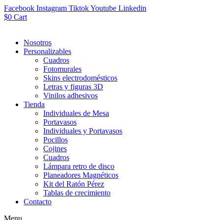
Facebook
Instagram
Tiktok
Youtube
Linkedin
$
0
Cart
Nosotros
Personalizables
Cuadros
Fotomurales
Skins electrodomésticos
Letras y figuras 3D
Vinilos adhesivos
Tienda
Individuales de Mesa
Portavasos
Individuales y Portavasos
Pocillos
Cojines
Cuadros
Lámpara retro de disco
Planeadores Magnéticos
Kit del Ratón Pérez
Tablas de crecimiento
Contacto
Menu