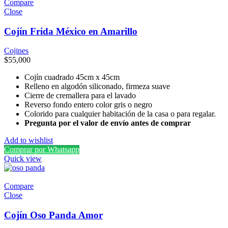
Compare
Close
Cojín Frida México en Amarillo
Cojines
$
55,000
Cojín cuadrado 45cm x 45cm
Relleno en algodón siliconado, firmeza suave
Cierre de cremallera para el lavado
Reverso fondo entero color gris o negro
Colorido para cualquier habitación de la casa o para regalar.
Pregunta por el valor de envío antes de comprar
Add to wishlist
Comprar por Whatsapp
Quick view
Compare
Close
Cojín Oso Panda Amor