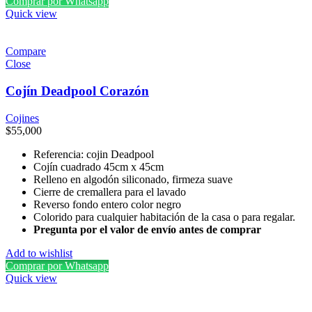
Comprar por Whatsapp
Quick view
Compare
Close
Cojín Deadpool Corazón
Cojines
$
55,000
Referencia: cojin Deadpool
Cojín cuadrado 45cm x 45cm
Relleno en algodón siliconado, firmeza suave
Cierre de cremallera para el lavado
Reverso fondo entero color negro
Colorido para cualquier habitación de la casa o para regalar.
Pregunta por el valor de envío antes de comprar
Add to wishlist
Comprar por Whatsapp
Quick view