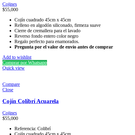
Cojines
$
55,000
Cojín cuadrado 45cm x 45cm
Relleno en algodón siliconado, firmeza suave
Cierre de cremallera para el lavado
Reverso fondo entero color negro
Regalo perfecto para enamorados.
Pregunta por el valor de envío antes de comprar
Add to wishlist
Comprar por Whatsapp
Quick view
Compare
Close
Cojín Colibrí Acuarela
Cojines
$
55,000
Referencia: Colibrí
Cojín cuadrado 45cm x 45cm