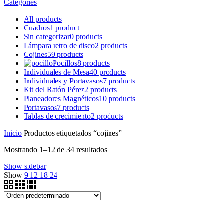
Categories
All
products
Cuadros
1 product
Sin categorizar
0 products
Lámpara retro de disco
2 products
Cojines
59 products
Pocillos
8 products
Individuales de Mesa
40 products
Individuales y Portavasos
7 products
Kit del Ratón Pérez
2 products
Planeadores Magnéticos
10 products
Portavasos
7 products
Tablas de crecimiento
2 products
Inicio
Productos etiquetados “cojines”
Mostrando 1–12 de 34 resultados
Show sidebar
Show
9
12
18
24