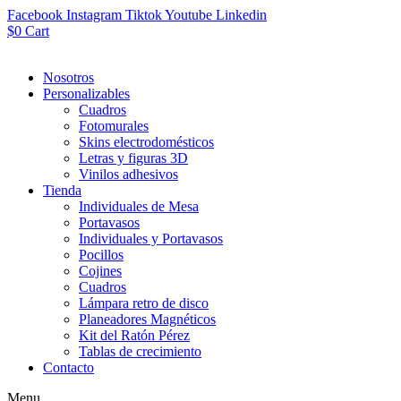
Facebook
Instagram
Tiktok
Youtube
Linkedin
$
0
Cart
Nosotros
Personalizables
Cuadros
Fotomurales
Skins electrodomésticos
Letras y figuras 3D
Vinilos adhesivos
Tienda
Individuales de Mesa
Portavasos
Individuales y Portavasos
Pocillos
Cojines
Cuadros
Lámpara retro de disco
Planeadores Magnéticos
Kit del Ratón Pérez
Tablas de crecimiento
Contacto
Menu