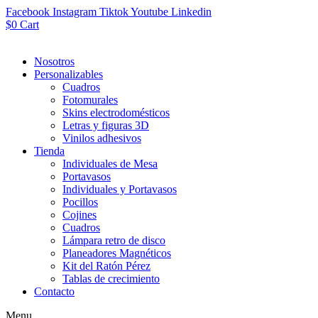
Facebook
Instagram
Tiktok
Youtube
Linkedin
$
0
Cart
Nosotros
Personalizables
Cuadros
Fotomurales
Skins electrodomésticos
Letras y figuras 3D
Vinilos adhesivos
Tienda
Individuales de Mesa
Portavasos
Individuales y Portavasos
Pocillos
Cojines
Cuadros
Lámpara retro de disco
Planeadores Magnéticos
Kit del Ratón Pérez
Tablas de crecimiento
Contacto
Menu