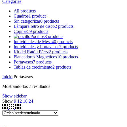
Categories
All
products
Cuadros
1 product
Sin categorizar
0 products
Lámpara retro de disco
2 products
Cojines
59 products
Pocillos
8 products
Individuales de Mesa
40 products
Individuales y Portavasos
7 products
Kit del Ratón Pérez
2 products
Planeadores Magnéticos
10 products
Portavasos
7 products
Tablas de crecimiento
2 products
Inicio
Portavasos
Mostrando los 7 resultados
Show sidebar
Show
9
12
18
24