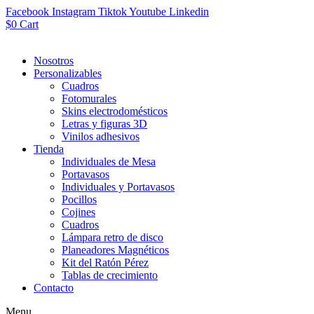
Facebook
Instagram
Tiktok
Youtube
Linkedin
$
0
Cart
Nosotros
Personalizables
Cuadros
Fotomurales
Skins electrodomésticos
Letras y figuras 3D
Vinilos adhesivos
Tienda
Individuales de Mesa
Portavasos
Individuales y Portavasos
Pocillos
Cojines
Cuadros
Lámpara retro de disco
Planeadores Magnéticos
Kit del Ratón Pérez
Tablas de crecimiento
Contacto
Menu