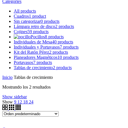
Categories
All
products
Cuadros
1 product
Sin categorizar
0 products
Lámpara retro de disco
2 products
Cojines
59 products
Pocillos
8 products
Individuales de Mesa
40 products
Individuales y Portavasos
7 products
Kit del Ratón Pérez
2 products
Planeadores Magnéticos
10 products
Portavasos
7 products
Tablas de crecimiento
2 products
Inicio
Tablas de crecimiento
Mostrando los 2 resultados
Show sidebar
Show
9
12
18
24