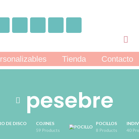
rsonalizables
Tienda
Contacto
pesebre
RO DE DISCO
COJINES
POCILLOS
INDIV
59 Products
8 Products
40 Pr