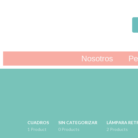
Nosotros
Pe
CUADROS
SIN CATEGORIZAR
LÁMPARA RET
1 Product
0 Products
2 Products