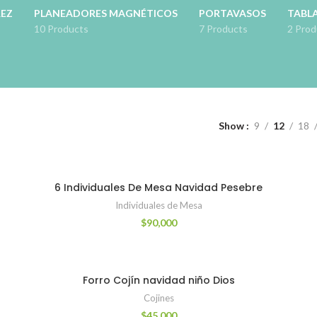
REZ
PLANEADORES MAGNÉTICOS
PORTAVASOS
TABLA
10 Products
7 Products
2 Prod
Show
9
12
18
6 Individuales De Mesa Navidad Pesebre
Individuales de Mesa
$
90,000
Forro Cojín navidad niño Dios
Cojines
$
45,000