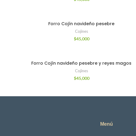
Forro Cojín navideño pesebre
Cojines
$
45,000
Forro Cojín navideño pesebre y reyes magos
Cojines
$
45,000
Menú