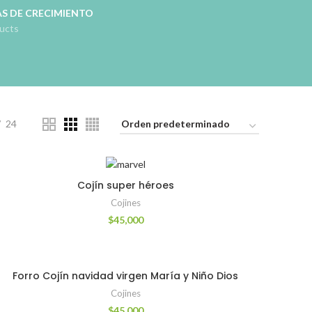
S DE CRECIMIENTO
ucts
24
Cojín super héroes
Cojines
$
45,000
Forro Cojín navidad virgen María y Niño Dios
Cojines
$
45,000