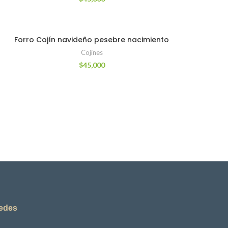
Forro Cojín navideño pesebre nacimiento
Cojines
$
45,000
redes