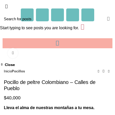
Start typing to see posts you are looking for.
Click to enlarge
Close
Close
Close
Close
Close
Close
Close
Close
Inicio
Pocillos
Pocillo de peltre Colombiano – Calles de
Pueblo
$
40,000
Lleva el alma de nuestras montañas a tu mesa.