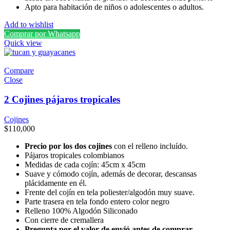
Apto para habitación de niños o adolescentes o adultos.
Add to wishlist
Comprar por Whatsapp
Quick view
Compare
Close
2 Cojines pájaros tropicales
Cojines
$
110,000
Precio por los dos cojines
con el relleno incluído.
Pájaros tropicales colombianos
Medidas de cada cojín: 45cm x 45cm
Suave y cómodo cojín, además de decorar, descansas
plácidamente en él.
Frente del cojín en tela poliester/algodón muy suave.
Parte trasera en tela fondo entero color negro
Relleno 100% Algodón Siliconado
Con cierre de cremallera
Pregunta por el valor de envió antes de comprar.