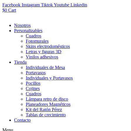
Facebook
Instagram
Tiktok
Youtube
Linkedin
$
0
Cart
Nosotros
Personalizables
Cuadros
Fotomurales
Skins electrodomésticos
Letras y figuras 3D
Vinilos adhesivos
Tienda
Individuales de Mesa
Portavasos
Individuales y Portavasos
Pocillos
Cojines
Cuadros
Lámpara retro de disco
Planeadores Magnéticos
Kit del Ratón Pérez
Tablas de crecimiento
Contacto
Menu