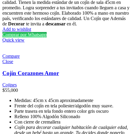
calidad. Tienen la medida estándar de un cojín de sala 45cm en
promedio. Logra sorprender a tus invitados cuando lleguen a casa y
encuentren este hermoso cojín. Elaborado 100% a mano en nuestro
país, verificando los estándares de calidad. Un Cojín que Además
de
Decorar
te invita a
descansar
en él.
Add to wishlist
Comprar por Whatsapp
Quick view
Compare
Close
Cojín Corazones Amor
Cojines
$
55,000
Medidas: 45cm x 45cm aproximadamente
Frente del cojín en tela poliester/algodón muy suave.
Parte trasera en tela fondo entero color gris oscuro
Relleno 100% Algodón Siliconado
Con cierre de cremallera
Cojín para decorar cualquier habitación de cualquier edad,
desde un bebé hasta un grande. Tu decides donde ponerlo