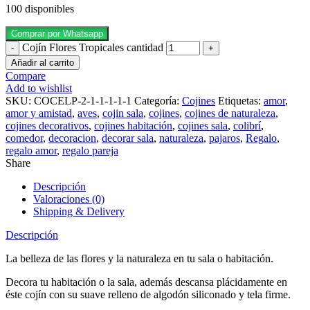
100 disponibles
Comprar por Whatsapp
Cojín Flores Tropicales cantidad
Añadir al carrito
Compare
Add to wishlist
SKU:
COCELP-2-1-1-1-1-1
Categoría:
Cojines
Etiquetas:
amor
,
amor y amistad
,
aves
,
cojin sala
,
cojines
,
cojines de naturaleza
,
cojines decorativos
,
cojines habitación
,
cojines sala
,
colibrí
,
comedor
,
decoracion
,
decorar sala
,
naturaleza
,
pajaros
,
Regalo
,
regalo amor
,
regalo pareja
Share
Descripción
Valoraciones (0)
Shipping & Delivery
Descripción
La belleza de las flores y la naturaleza en tu sala o habitación.
Decora tu habitación o la sala, además descansa plácidamente en
éste cojín con su suave relleno de algodón siliconado y tela firme.