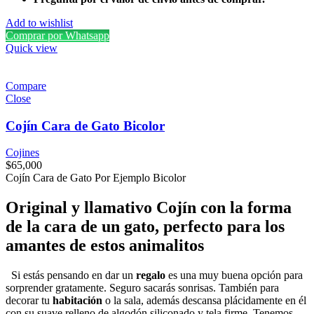
Add to wishlist
Comprar por Whatsapp
Quick view
Compare
Close
Cojín Cara de Gato Bicolor
Cojines
$
65,000
Cojín Cara de Gato Por Ejemplo Bicolor
Original y llamativo Cojín con la forma
de la cara de un gato, perfecto para los
amantes de estos animalitos
Si estás pensando en dar un
regalo
es una muy buena opción para
sorprender gratamente. Seguro sacarás sonrisas. También para
decorar tu
habitación
o la sala, además descansa plácidamente en él
con su suave relleno de algodón siliconado y tela firme. Tenemos