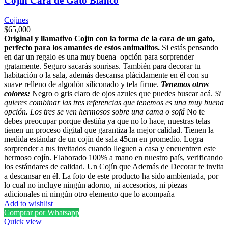
Cojín Cara de Gato Blanco
Cojines
$
65,000
Original y llamativo Cojín con la forma de la cara de un gato,
perfecto para los amantes de estos animalitos.
Si estás pensando
en dar un regalo es una muy buena opción para sorprender
gratamente. Seguro sacarás sonrisas. También para decorar tu
habitación o la sala, además descansa plácidamente en él con su
suave relleno de algodón siliconado y tela firme.
Tenemos otros
colores:
Negro o gris claro de ojos azules que puedes buscar acá.
Si
quieres combinar las tres referencias que tenemos es una muy buena
opción. Los tres se ven hermosos sobre una cama o sofá
No te
debes preocupar porque destiña ya que no lo hace, nuestras telas
tienen un proceso digital que garantiza la mejor calidad. Tienen la
medida estándar de un cojín de sala 45cm en promedio. Logra
sorprender a tus invitados cuando lleguen a casa y encuentren este
hermoso cojín. Elaborado 100% a mano en nuestro país, verificando
los estándares de calidad. Un Cojín que Además de Decorar te invita
a descansar en él. La foto de este producto ha sido ambientada, por
lo cual no incluye ningún adorno, ni accesorios, ni piezas
adicionales ni ningún otro elemento que lo acompaña
Add to wishlist
Comprar por Whatsapp
Quick view