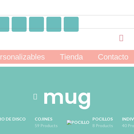
rsonalizables
Tienda
Contacto
mug
RO DE DISCO
COJINES
POCILLOS
INDIV
59 Products
8 Products
40 Pr