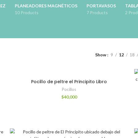
REZ
PLANEADORES MAGNÉTICOS
PORTAVASOS
TABLA
10 Products
7 Products
2 Prod
Show
9
12
18
Pocillo de peltre el Principito Libro
Pocillos
$
40,000