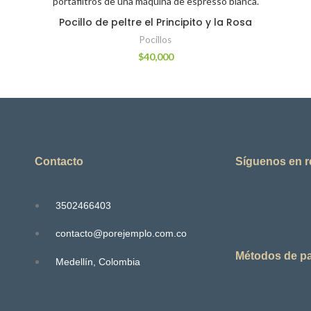
Pocillo de peltre el Principito y la Rosa
Pocillos
$
40,000
Contacto
Síguenos en 
3502466403
contacto@porejemplo.com.co
Métodos de p
Medellín, Colombia