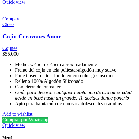
Quick view
personalidad
y
Compare
estilo
Close
de
Cojín Corazones Amor
vida.
Descubre
Cojines
diseños
$
55,000
únicos
Medidas: 45cm x 45cm aproximadamente
Frente del cojín en tela poliester/algodón muy suave.
y
Parte trasera en tela fondo entero color gris oscuro
materiales
Relleno 100% Algodón Siliconado
Con cierre de cremallera
de
Cojín para decorar cualquier habitación de cualquier edad,
alta
desde un bebé hasta un grande. Tu decides donde ponerlo
Apto para habitación de niños o adolescentes o adultos.
calidad
que
Add to wishlist
Comprar por Whatsapp
no
Quick view
solo
brindan
Menú