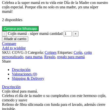
Celebra a la super mamá en tu vida este Día de la Madre con nuestro
cojín especial. Porque ella no solo es una madre, ¡es una súper
mamá!
2 disponibles
Comprar por Whatsapp
Cojín mamá - súper mamá cantidad
Añadir al carrito
Compare
Add to wishlist
SKU:
COVG-3
Categoría:
Cojines
Etiquetas:
Cojín
,
cojin
personalizado
,
para mama
,
Regalo
,
regalo para mamá
Share
Descripción
Valoraciones (0)
Shipping & Delivery
Descripción
Cojín ideal para mamá.
Celebra el día de la madre o su cumpleaños con este hermoso cojín,
comodo y suave
Relleno de fibra siliconada con funda para el lavado, además cierre
invisible.