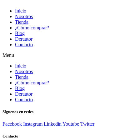
comodidad,
Inicio
sino
Nosotros
Tienda
que
¿Cómo comprar?
completan
Blog
Derautor
tu
Contacto
outfit.
Menu
Visita
Inicio
smartwatchesbanden.nl
Nosotros
¡Para
Tienda
¿Cómo comprar?
conocer
Blog
las
Derautor
Contacto
últimas
tendencias
Síguenos en redes
y
Facebook
Instagram
Linkedin
Youtube
Twitter
estilos
en
Contacto