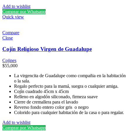
Mejora
Add to wishlist
tu
Comprar por Whatsapp
estilo
Quick view
con
la
Compare
Close
mejor
selección
Cojín Religioso Virgen de Guadalupe
de
Cojines
correas
$
55,000
para
La virgencita de Guadalupe como compañia en la habitación
relojes
o la sala.
Regalo perfecto para la mamá, suegra o cualquier amiga.
inteligentes
Cojín cuadrado 45cm x 45cm
que
Relleno en algodón siliconado, firmeza suave
Cierre de cremallera para el lavado
combinan
Reverso fondo entero color gris o negro
perfectamente
Colorido para cualquier habitación de la casa o para regalar.
con
Add to wishlist
tu
Comprar por Whatsapp