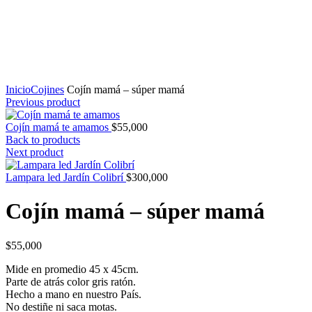
Click to enlarge
Inicio
Cojines
Cojín mamá – súper mamá
Previous product
Cojín mamá te amamos
$
55,000
Back to products
Next product
Lampara led Jardín Colibrí
$
300,000
Cojín mamá – súper mamá
$
55,000
Mide en promedio 45 x 45cm.
Parte de atrás color gris ratón.
Hecho a mano en nuestro País.
No destiñe ni saca motas.