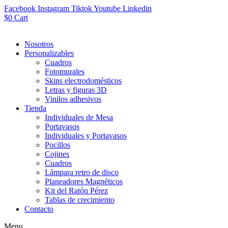
Facebook
Instagram
Tiktok
Youtube
Linkedin
$
0
Cart
Nosotros
Personalizables
Cuadros
Fotomurales
Skins electrodomésticos
Letras y figuras 3D
Vinilos adhesivos
Tienda
Individuales de Mesa
Portavasos
Individuales y Portavasos
Pocillos
Cojines
Cuadros
Lámpara retro de disco
Planeadores Magnéticos
Kit del Ratón Pérez
Tablas de crecimiento
Contacto
Menu