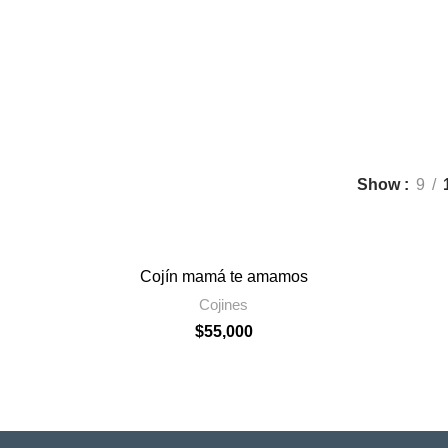
REZ
PLANEADORES MAGNÉTICOS
PORTAVASOS
TABL
10 Products
7 Products
2 Prod
Show
9
Cojín mamá te amamos
Cojines
$
55,000