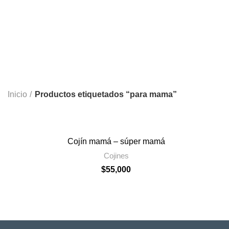
KIT DEL RATÓN PÉ
2 Products
Inicio
Productos etiquetados “para mama”
Cojín mamá – súper mamá
Cojines
$
55,000