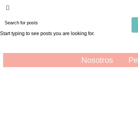
Start typing to see posts you are looking for.
Nosotros
Pe
CUADROS
SIN CATEGORIZAR
LÁMPARA RETR
1 Product
0 Products
2 Products