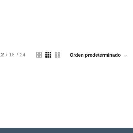
AS DE CRECIMIENTO
ucts
12
18
24