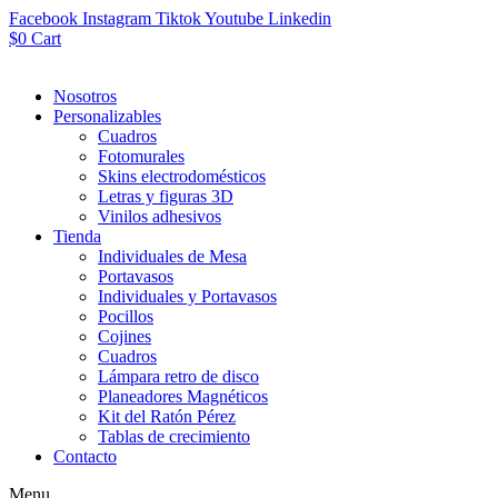
Facebook
Instagram
Tiktok
Youtube
Linkedin
$
0
Cart
Nosotros
Personalizables
Cuadros
Fotomurales
Skins electrodomésticos
Letras y figuras 3D
Vinilos adhesivos
Tienda
Individuales de Mesa
Portavasos
Individuales y Portavasos
Pocillos
Cojines
Cuadros
Lámpara retro de disco
Planeadores Magnéticos
Kit del Ratón Pérez
Tablas de crecimiento
Contacto
Menu