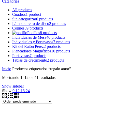
Categories
All
products
Cuadros
1 product
Sin categorizar
0 products
Lámpara retro de disco
2 products
Cojines
59 products
Pocillos
8 products
Individuales de Mesa
40 products
Individuales y Portavasos
7 products
Kit del Ratón Pérez
2 products
Planeadores Magnéticos
10 products
Portavasos
7 products
Tablas de crecimiento
2 products
Inicio
Productos etiquetados “regalo amor”
Mostrando 1–12 de 41 resultados
Show sidebar
Show
9
12
18
24