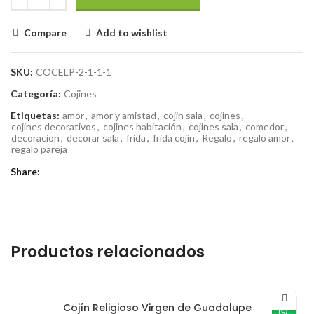
Compare
Add to wishlist
SKU:
COCELP-2-1-1-1
Categoría:
Cojines
Etiquetas:
amor
,
amor y amistad
,
cojin sala
,
cojines
,
cojines decorativos
,
cojines habitación
,
cojines sala
,
comedor
,
decoracion
,
decorar sala
,
frida
,
frida cojin
,
Regalo
,
regalo amor
,
regalo pareja
Share
Productos relacionados
Cojín Religioso Virgen de Guadalupe