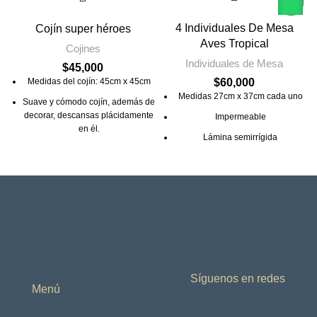
4 Individuales De Mesa
Cojín super héroes
Aves Tropical
Cojines
Individuales de Mesa
$
45,000
$
60,000
Medidas del cojín: 45cm x 45cm
Medidas 27cm x 37cm cada uno
Suave y cómodo cojín, además de
decorar, descansas plácidamente
Impermeable
en él.
Lámina semirrígida
Frente del cojín en tela
4 individuales diferentes para
poliester/algodón muy suave.
decorar tu comedor
Relleno de fibra siliconada con
No incluyen los portavasos, si los
forro para el lavado
quieres, búscalos acá que los
Parte trasera en tela fondo entero
tenemos
color negro
Set por 4 individuales
Con cierre de cremallera invisible
Si quieres 6 Individuales te
invitamos a buscar la opción que
Síguenos en redes
Pregunta por el valor de envío
los tenemos para ti
Menú
antes de comprar
No son resinados