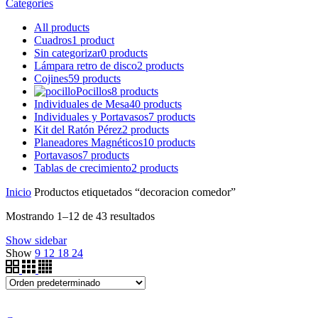
Categories
All
products
Cuadros
1 product
Sin categorizar
0 products
Lámpara retro de disco
2 products
Cojines
59 products
Pocillos
8 products
Individuales de Mesa
40 products
Individuales y Portavasos
7 products
Kit del Ratón Pérez
2 products
Planeadores Magnéticos
10 products
Portavasos
7 products
Tablas de crecimiento
2 products
Inicio
Productos etiquetados “decoracion comedor”
Mostrando 1–12 de 43 resultados
Show sidebar
Show
9
12
18
24