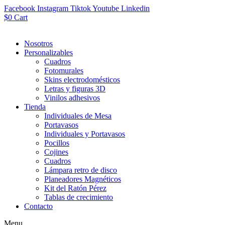
Facebook
Instagram
Tiktok
Youtube
Linkedin
$
0
Cart
Nosotros
Personalizables
Cuadros
Fotomurales
Skins electrodomésticos
Letras y figuras 3D
Vinilos adhesivos
Tienda
Individuales de Mesa
Portavasos
Individuales y Portavasos
Pocillos
Cojines
Cuadros
Lámpara retro de disco
Planeadores Magnéticos
Kit del Ratón Pérez
Tablas de crecimiento
Contacto
Menu