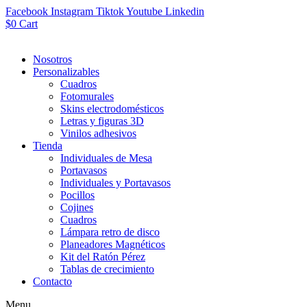
Facebook
Instagram
Tiktok
Youtube
Linkedin
$
0
Cart
Nosotros
Personalizables
Cuadros
Fotomurales
Skins electrodomésticos
Letras y figuras 3D
Vinilos adhesivos
Tienda
Individuales de Mesa
Portavasos
Individuales y Portavasos
Pocillos
Cojines
Cuadros
Lámpara retro de disco
Planeadores Magnéticos
Kit del Ratón Pérez
Tablas de crecimiento
Contacto
Menu