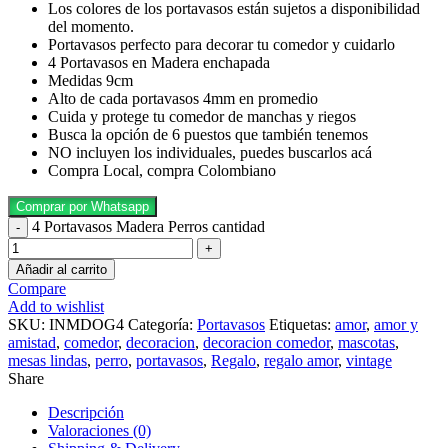
Los colores de los portavasos están sujetos a disponibilidad
del momento.
Portavasos perfecto para decorar tu comedor y cuidarlo
4 Portavasos en Madera enchapada
Medidas 9cm
Alto de cada portavasos 4mm en promedio
Cuida y protege tu comedor de manchas y riegos
Busca la opción de 6 puestos que también tenemos
NO incluyen los individuales, puedes buscarlos acá
Compra Local, compra Colombiano
Comprar por Whatsapp
4 Portavasos Madera Perros cantidad
Añadir al carrito
Compare
Add to wishlist
SKU:
INMDOG4
Categoría:
Portavasos
Etiquetas:
amor
,
amor y
amistad
,
comedor
,
decoracion
,
decoracion comedor
,
mascotas
,
mesas lindas
,
perro
,
portavasos
,
Regalo
,
regalo amor
,
vintage
Share
Descripción
Valoraciones (0)