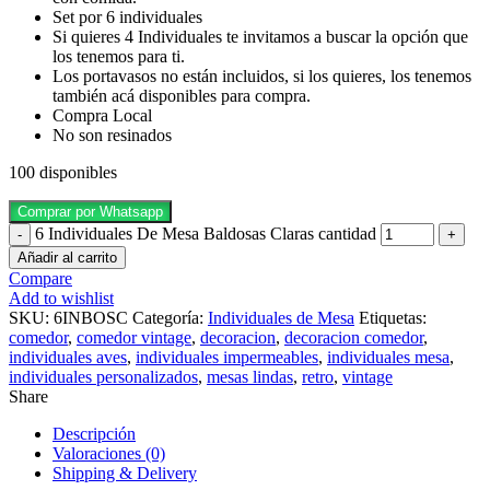
Set por 6 individuales
Si quieres 4 Individuales te invitamos a buscar la opción que
los tenemos para ti.
Los portavasos no están incluidos, si los quieres, los tenemos
también acá disponibles para compra.
Compra Local
No son resinados
100 disponibles
Comprar por Whatsapp
6 Individuales De Mesa Baldosas Claras cantidad
Añadir al carrito
Compare
Add to wishlist
SKU:
6INBOSC
Categoría:
Individuales de Mesa
Etiquetas:
comedor
,
comedor vintage
,
decoracion
,
decoracion comedor
,
individuales aves
,
individuales impermeables
,
individuales mesa
,
individuales personalizados
,
mesas lindas
,
retro
,
vintage
Share
Descripción
Valoraciones (0)
Shipping & Delivery