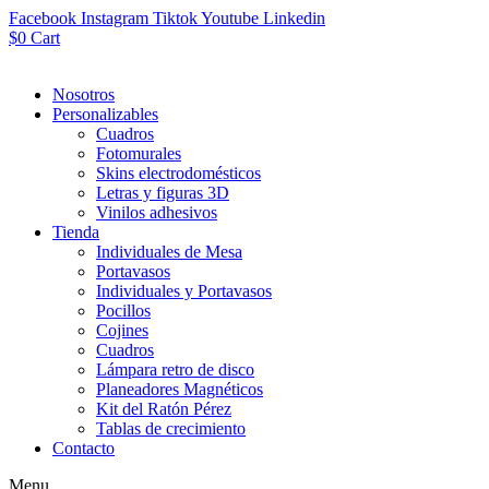
Facebook
Instagram
Tiktok
Youtube
Linkedin
$
0
Cart
Nosotros
Personalizables
Cuadros
Fotomurales
Skins electrodomésticos
Letras y figuras 3D
Vinilos adhesivos
Tienda
Individuales de Mesa
Portavasos
Individuales y Portavasos
Pocillos
Cojines
Cuadros
Lámpara retro de disco
Planeadores Magnéticos
Kit del Ratón Pérez
Tablas de crecimiento
Contacto
Menu