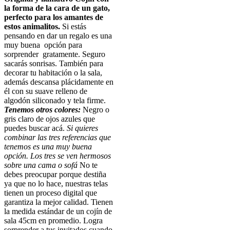
conocer
la forma de la cara de un gato,
perfecto para los amantes de
las
estos animalitos.
Si estás
últimas
pensando en dar un regalo es una
muy buena opción para
tendencias
sorprender gratamente. Seguro
y
sacarás sonrisas. También para
decorar tu habitación o la sala,
estilos
además descansa plácidamente en
en
él con su suave relleno de
algodón siliconado y tela firme.
accesorios
Tenemos otros colores:
Negro o
para
gris claro de ojos azules que
puedes buscar acá.
Si quieres
relojes
combinar las tres referencias que
inteligentes!
tenemos es una muy buena
opción. Los tres se ven hermosos
sobre una cama o sofá
No te
debes preocupar porque destiña
ya que no lo hace, nuestras telas
tienen un proceso digital que
garantiza la mejor calidad. Tienen
la medida estándar de un cojín de
sala 45cm en promedio. Logra
sorprender a tus invitados cuando