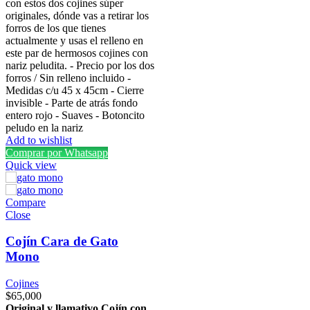
materiales
con estos dos cojines súper
originales, dónde vas a retirar los
de
forros de los que tienes
alta
actualmente y usas el relleno en
este par de hermosos cojines con
calidad
nariz peludita. - Precio por los dos
que
forros / Sin relleno incluido -
Medidas c/u 45 x 45cm - Cierre
no
invisible - Parte de atrás fondo
solo
entero rojo - Suaves - Botoncito
peludo en la nariz
brindan
Add to wishlist
comodidad,
Comprar por Whatsapp
Quick view
sino
que
Compare
completan
Close
tu
Cojín Cara de Gato
outfit.
Mono
Visita
smartwatchesbanden.nl
Cojines
$
65,000
¡Para
Original y llamativo Cojín con