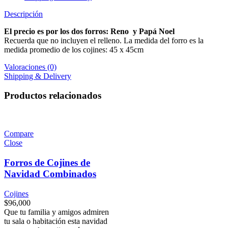
relojes
Descripción
inteligentes
El precio es por los dos forros: Reno y Papá Noel
que
Recuerda que no incluyen el relleno. La medida del forro es la
medida promedio de los cojines: 45 x 45cm
combinan
perfectamente
Valoraciones (0)
Shipping & Delivery
con
tu
Productos relacionados
personalidad
y
estilo
Compare
Close
de
vida.
Forros de Cojines de
Navidad Combinados
Descubre
diseños
Cojines
únicos
$
96,000
Que tu familia y amigos admiren
y
tu sala o habitación esta navidad