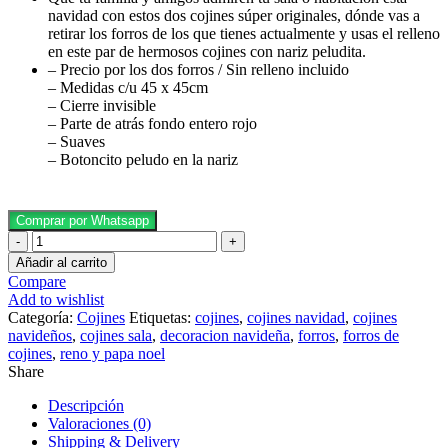
navidad con estos dos cojines súper originales, dónde vas a
retirar los forros de los que tienes actualmente y usas el relleno
en este par de hermosos cojines con nariz peludita.
– Precio por los dos forros / Sin relleno incluido
– Medidas c/u 45 x 45cm
– Cierre invisible
– Parte de atrás fondo entero rojo
– Suaves
– Botoncito peludo en la nariz
Mejora
Comprar por Whatsapp
tu
estilo
Añadir al carrito
con
Compare
Add to wishlist
la
Categoría:
Cojines
Etiquetas:
cojines
,
cojines navidad
,
cojines
mejor
navideños
,
cojines sala
,
decoracion navideña
,
forros
,
forros de
cojines
,
reno y papa noel
selección
Share
de
Descripción
correas
Valoraciones (0)
para
Shipping & Delivery