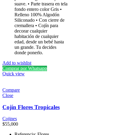
suave. • Parte trasera en tela
fondo entero color Gris •
Relleno 100% Algodón
Siliconado • Con cierre de
cremallera • Cojín para
decorar cualquier
habitación de cualquier
edad, desde un bebé hasta
un grande. Tu decides
donde ponerlo.
Add to wishlist
Comprar por Whatsapp
Quick view
Compare
Close
Cojín Flores Tropicales
Cojines
$
55,000
Referencia: Flores