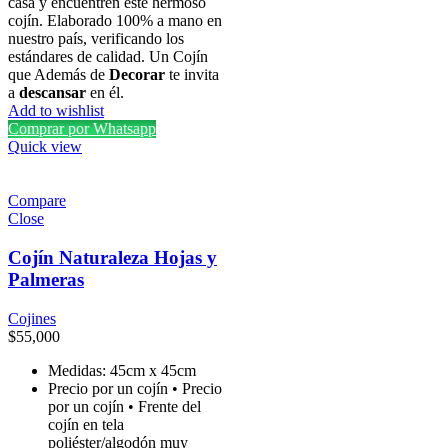
casa y encuentren este hermoso
cojín. Elaborado 100% a mano en
nuestro país, verificando los
estándares de calidad. Un Cojín
que Además de
Decorar
te invita
a
descansar
en él.
Add to wishlist
Comprar por Whatsapp
Quick view
Compare
Close
Cojín Naturaleza Hojas y
Palmeras
Cojines
$
55,000
Medidas: 45cm x 45cm
Precio por un cojín • Precio
por un cojín • Frente del
cojín en tela
poliéster/algodón muy