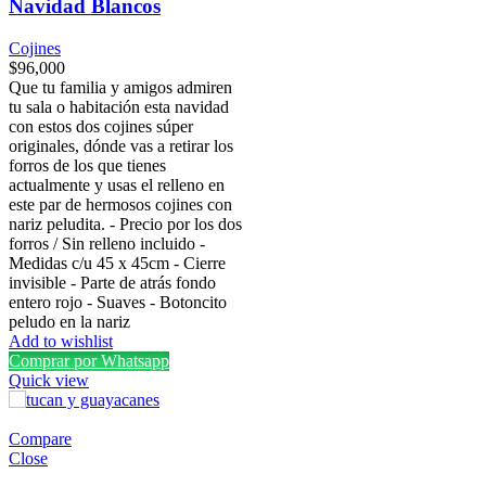
Navidad Blancos
de
correas
Cojines
para
$
96,000
Que tu familia y amigos admiren
relojes
tu sala o habitación esta navidad
inteligentes
con estos dos cojines súper
originales, dónde vas a retirar los
que
forros de los que tienes
combinan
actualmente y usas el relleno en
este par de hermosos cojines con
perfectamente
nariz peludita. - Precio por los dos
con
forros / Sin relleno incluido -
Medidas c/u 45 x 45cm - Cierre
tu
invisible - Parte de atrás fondo
personalidad
entero rojo - Suaves - Botoncito
peludo en la nariz
y
Add to wishlist
estilo
Comprar por Whatsapp
Quick view
de
vida.
Compare
Descubre
Close
diseños