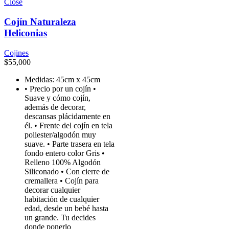
Close
Cojín Naturaleza
Heliconias
Cojines
$
55,000
Medidas: 45cm x 45cm
• Precio por un cojín •
Suave y cómo cojín,
además de decorar,
descansas plácidamente en
él. • Frente del cojín en tela
poliester/algodón muy
suave. • Parte trasera en tela
fondo entero color Gris •
Relleno 100% Algodón
Siliconado • Con cierre de
cremallera • Cojín para
decorar cualquier
habitación de cualquier
edad, desde un bebé hasta
un grande. Tu decides
donde ponerlo