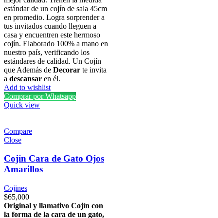
estándar de un cojín de sala 45cm
en promedio. Logra sorprender a
tus invitados cuando lleguen a
casa y encuentren este hermoso
cojín. Elaborado 100% a mano en
nuestro país, verificando los
estándares de calidad. Un Cojín
que Además de
Decorar
te invita
a
descansar
en él.
Add to wishlist
Comprar por Whatsapp
Quick view
Compare
Close
Cojín Cara de Gato Ojos
Amarillos
Cojines
$
65,000
Original y llamativo Cojín con
la forma de la cara de un gato,