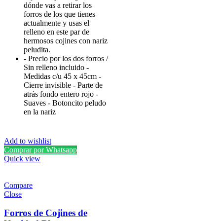
dónde vas a retirar los
forros de los que tienes
actualmente y usas el
relleno en este par de
hermosos cojines con nariz
peludita.
- Precio por los dos forros /
Sin relleno incluido -
Medidas c/u 45 x 45cm -
Cierre invisible - Parte de
atrás fondo entero rojo -
Suaves - Botoncito peludo
en la nariz
Mejora
Add to wishlist
tu
Comprar por Whatsapp
estilo
Quick view
con
la
Compare
Close
mejor
selección
Forros de Cojines de