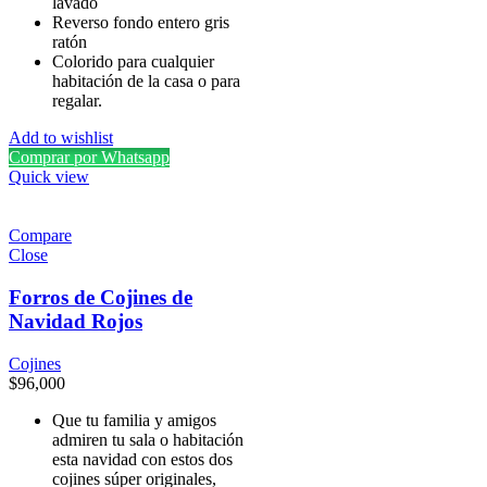
lavado
Reverso fondo entero gris
ratón
Colorido para cualquier
habitación de la casa o para
regalar.
Add to wishlist
Comprar por Whatsapp
Quick view
Compare
Close
Forros de Cojines de
Navidad Rojos
Cojines
$
96,000
Que tu familia y amigos
admiren tu sala o habitación
esta navidad con estos dos
cojines súper originales,