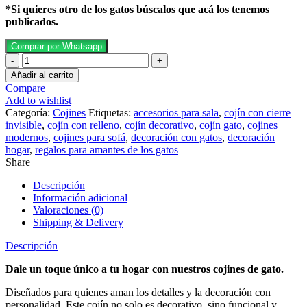
*Si quieres otro de los gatos búscalos que acá los tenemos
publicados.
Comprar por Whatsapp
Cojín
Gato
Añadir al carrito
Mono
Compare
-
Add to wishlist
Con
Categoría:
Cojines
Etiquetas:
accesorios para sala
,
cojín con cierre
Relleno
invisible
,
cojín con relleno
,
cojín decorativo
,
cojín gato
,
cojines
cantidad
modernos
,
cojines para sofá
,
decoración con gatos
,
decoración
hogar
,
regalos para amantes de los gatos
Share
Descripción
Información adicional
Valoraciones (0)
Shipping & Delivery
Descripción
Dale un toque único a tu hogar con nuestros cojines de gato.
Diseñados para quienes aman los detalles y la decoración con
personalidad. Este cojín no solo es decorativo, sino funcional y