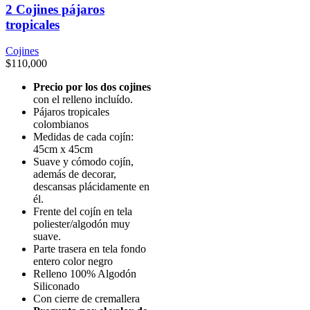
2 Cojines pájaros
únicos
tropicales
y
materiales
Cojines
$
110,000
de
alta
Precio por los dos cojines
con el relleno incluído.
calidad
Pájaros tropicales
que
colombianos
Medidas de cada cojín:
no
45cm x 45cm
solo
Suave y cómodo cojín,
además de decorar,
brindan
descansas plácidamente en
comodidad,
él.
Frente del cojín en tela
sino
poliester/algodón muy
que
suave.
Parte trasera en tela fondo
completan
entero color negro
tu
Relleno 100% Algodón
Siliconado
outfit.
Con cierre de cremallera