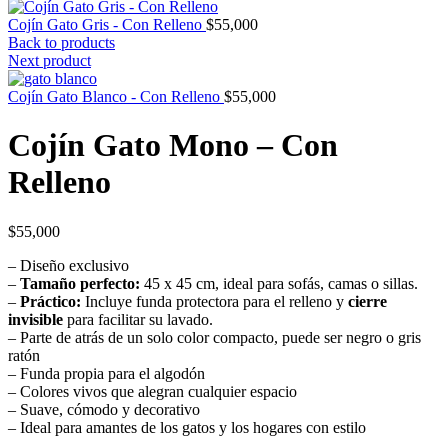
Cojín Gato Gris - Con Relleno
$
55,000
Back to products
Next product
Cojín Gato Blanco - Con Relleno
$
55,000
Cojín Gato Mono – Con
Relleno
$
55,000
– Diseño exclusivo
–
Tamaño perfecto:
45 x 45 cm, ideal para sofás, camas o sillas.
–
Práctico:
Incluye funda protectora para el relleno y
cierre
invisible
para facilitar su lavado.
– Parte de atrás de un solo color compacto, puede ser negro o gris
ratón
– Funda propia para el algodón
– Colores vivos que alegran cualquier espacio
– Suave, cómodo y decorativo
– Ideal para amantes de los gatos y los hogares con estilo