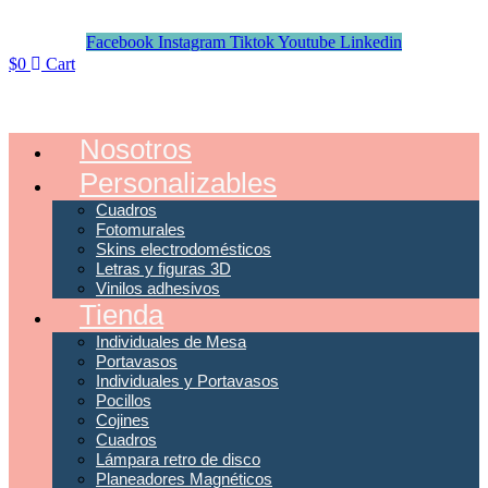
Facebook
Instagram
Tiktok
Youtube
Linkedin
$
0
Cart
Nosotros
Personalizables
Cuadros
Fotomurales
Skins electrodomésticos
Letras y figuras 3D
Vinilos adhesivos
Tienda
Individuales de Mesa
Portavasos
Individuales y Portavasos
Pocillos
Cojines
Cuadros
Lámpara retro de disco
Planeadores Magnéticos