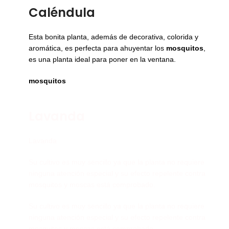
Caléndula
Esta bonita planta, además de decorativa, colorida y
aromática, es perfecta para ahuyentar los
mosquitos
,
es una planta ideal para poner en la ventana.
mosquitos
Lavanda
Lavanda
Su cultivo es muy sencillo ya que la planta no requiere
ninguna atención especial y su efecto repelente contra
mosquitos y moscas está comprobado.
Su cultivo es muy sencillo ya que la planta no requiere
ninguna atención especial y su efecto repelente contra
mosquitos y moscas está comprobado.