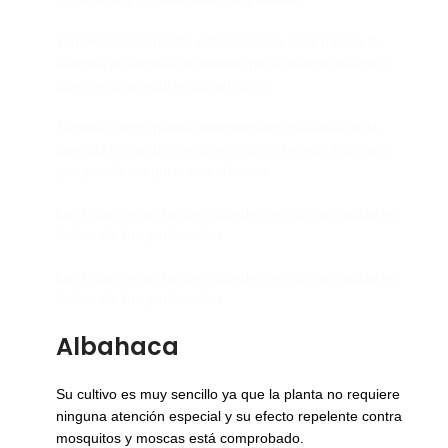
También como planta antimosquitos para balcón la
lavanda es también excelente por el efecto escénico
que puede asegurar sus arbustos.
También como planta antimosquitos para balcón la
lavanda es también excelente por el efecto escénico
que puede asegurar sus arbustos.
Las hojas secas también pueden ser almacenadas en
bolsas de lino perfumadas.
Las hojas secas también pueden ser almacenadas en
bolsas de lino perfumadas.
Albahaca
Su cultivo es muy sencillo ya que la planta no requiere
ninguna atención especial y su efecto repelente contra
mosquitos y moscas está comprobado.