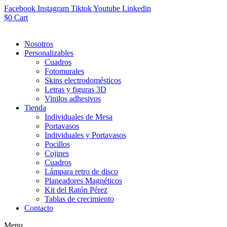
Facebook
Instagram
Tiktok
Youtube
Linkedin
$
0
Cart
Nosotros
Personalizables
Cuadros
Fotomurales
Skins electrodomésticos
Letras y figuras 3D
Vinilos adhesivos
Tienda
Individuales de Mesa
Portavasos
Individuales y Portavasos
Pocillos
Cojines
Cuadros
Lámpara retro de disco
Planeadores Magnéticos
Kit del Ratón Pérez
Tablas de crecimiento
Contacto
Menu