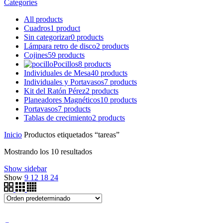
Categories
All
products
Cuadros
1 product
Sin categorizar
0 products
Lámpara retro de disco
2 products
Cojines
59 products
Pocillos
8 products
Individuales de Mesa
40 products
Individuales y Portavasos
7 products
Kit del Ratón Pérez
2 products
Planeadores Magnéticos
10 products
Portavasos
7 products
Tablas de crecimiento
2 products
Inicio
Productos etiquetados “tareas”
Mostrando los 10 resultados
Show sidebar
Show
9
12
18
24