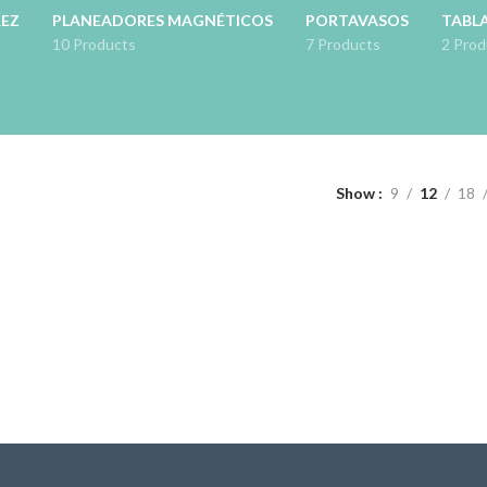
REZ
PLANEADORES MAGNÉTICOS
PORTAVASOS
TABLA
10 Products
7 Products
2 Prod
Show
9
12
18