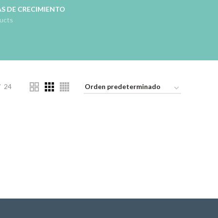
S DE CRECIMIENTO
ucts
24