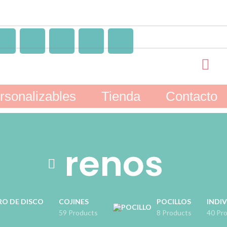
rsonalizables
Tienda
Contacto
renos
RO DE DISCO
COJINES
POCILLOS
INDIV
59 Products
8 Products
40 Pr