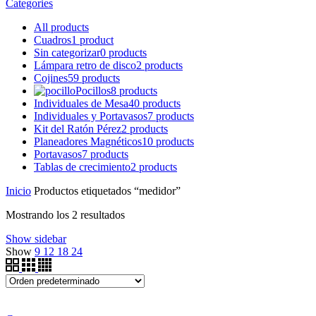
Categories
All
products
Cuadros
1 product
Sin categorizar
0 products
Lámpara retro de disco
2 products
Cojines
59 products
Pocillos
8 products
Individuales de Mesa
40 products
Individuales y Portavasos
7 products
Kit del Ratón Pérez
2 products
Planeadores Magnéticos
10 products
Portavasos
7 products
Tablas de crecimiento
2 products
Inicio
Productos etiquetados “medidor”
Mostrando los 2 resultados
Show sidebar
Show
9
12
18
24