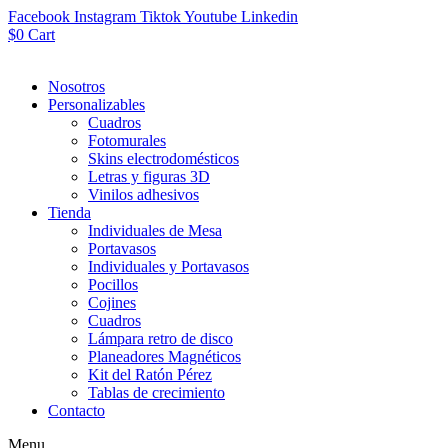
Facebook
Instagram
Tiktok
Youtube
Linkedin
$
0
Cart
Nosotros
Personalizables
Cuadros
Fotomurales
Skins electrodomésticos
Letras y figuras 3D
Vinilos adhesivos
Tienda
Individuales de Mesa
Portavasos
Individuales y Portavasos
Pocillos
Cojines
Cuadros
Lámpara retro de disco
Planeadores Magnéticos
Kit del Ratón Pérez
Tablas de crecimiento
Contacto
Menu