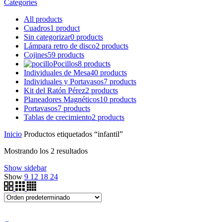
Categories
All
products
Cuadros
1 product
Sin categorizar
0 products
Lámpara retro de disco
2 products
Cojines
59 products
Pocillos
8 products
Individuales de Mesa
40 products
Individuales y Portavasos
7 products
Kit del Ratón Pérez
2 products
Planeadores Magnéticos
10 products
Portavasos
7 products
Tablas de crecimiento
2 products
Inicio
Productos etiquetados “infantil”
Mostrando los 2 resultados
Show sidebar
Show
9
12
18
24