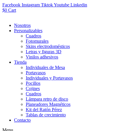
Facebook
Instagram
Tiktok
Youtube
Linkedin
$
0
Cart
Nosotros
Personalizables
Cuadros
Fotomurales
Skins electrodomésticos
Letras y figuras 3D
Vinilos adhesivos
Tienda
Individuales de Mesa
Portavasos
Individuales y Portavasos
Pocillos
Cojines
Cuadros
Lámpara retro de disco
Planeadores Magnéticos
Kit del Ratón Pérez
Tablas de crecimiento
Contacto
Menu