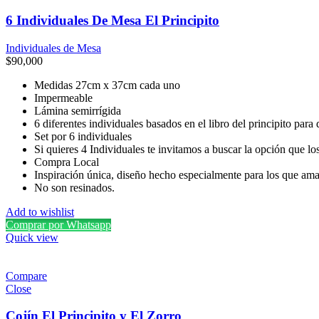
6 Individuales De Mesa El Principito
Individuales de Mesa
$
90,000
Medidas 27cm x 37cm cada uno
Impermeable
Lámina semirrígida
6 diferentes individuales basados en el libro del principito par
Set por 6 individuales
Si quieres 4 Individuales te invitamos a buscar la opción que lo
Compra Local
Inspiración única, diseño hecho especialmente para los que aman 
No son resinados.
Add to wishlist
Comprar por Whatsapp
Quick view
Compare
Close
Cojín El Principito y El Zorro