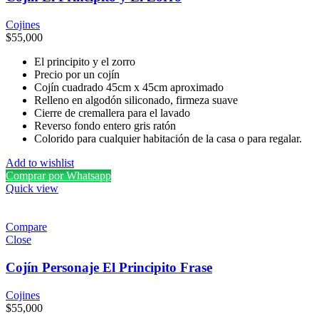
Cojines
$
55,000
El principito y el zorro
Precio por un cojín
Cojín cuadrado 45cm x 45cm aproximado
Relleno en algodón siliconado, firmeza suave
Cierre de cremallera para el lavado
Reverso fondo entero gris ratón
Colorido para cualquier habitación de la casa o para regalar.
Add to wishlist
Comprar por Whatsapp
Quick view
Compare
Close
Cojín Personaje El Principito Frase
Cojines
$
55,000