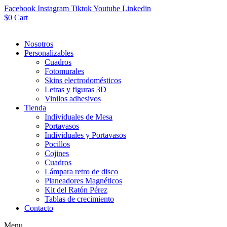
Facebook
Instagram
Tiktok
Youtube
Linkedin
$
0
Cart
Nosotros
Personalizables
Cuadros
Fotomurales
Skins electrodomésticos
Letras y figuras 3D
Vinilos adhesivos
Tienda
Individuales de Mesa
Portavasos
Individuales y Portavasos
Pocillos
Cojines
Cuadros
Lámpara retro de disco
Planeadores Magnéticos
Kit del Ratón Pérez
Tablas de crecimiento
Contacto
Menu