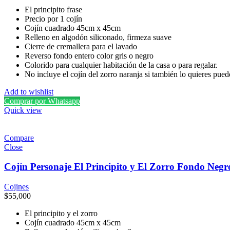
El principito frase
Precio por 1 cojín
Cojín cuadrado 45cm x 45cm
Relleno en algodón siliconado, firmeza suave
Cierre de cremallera para el lavado
Reverso fondo entero color gris o negro
Colorido para cualquier habitación de la casa o para regalar.
No incluye el cojín del zorro naranja si también lo quieres pue
Add to wishlist
Comprar por Whatsapp
Quick view
Compare
Close
Cojín Personaje El Principito y El Zorro Fondo Negr
Cojines
$
55,000
El principito y el zorro
Cojín cuadrado 45cm x 45cm