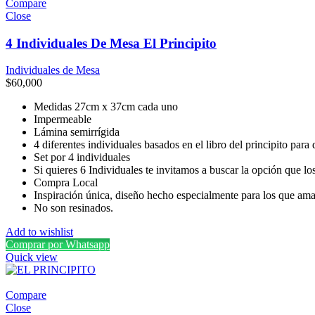
Compare
Close
4 Individuales De Mesa El Principito
Individuales de Mesa
$
60,000
Medidas 27cm x 37cm cada uno
Impermeable
Lámina semirrígida
4 diferentes individuales basados en el libro del principito par
Set por 4 individuales
Si quieres 6 Individuales te invitamos a buscar la opción que lo
Compra Local
Inspiración única, diseño hecho especialmente para los que aman 
No son resinados.
Add to wishlist
Comprar por Whatsapp
Quick view
Compare
Close