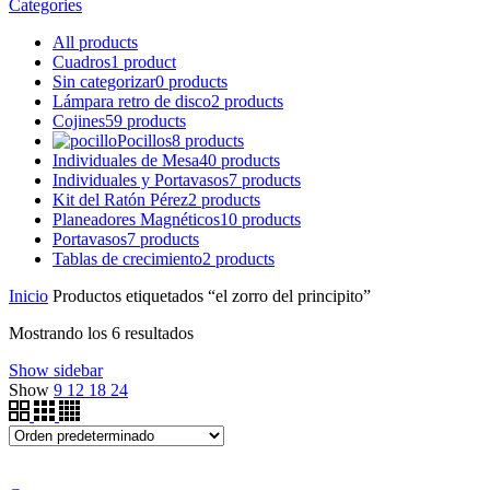
Categories
All
products
Cuadros
1 product
Sin categorizar
0 products
Lámpara retro de disco
2 products
Cojines
59 products
Pocillos
8 products
Individuales de Mesa
40 products
Individuales y Portavasos
7 products
Kit del Ratón Pérez
2 products
Planeadores Magnéticos
10 products
Portavasos
7 products
Tablas de crecimiento
2 products
Inicio
Productos etiquetados “el zorro del principito”
Mostrando los 6 resultados
Show sidebar
Show
9
12
18
24