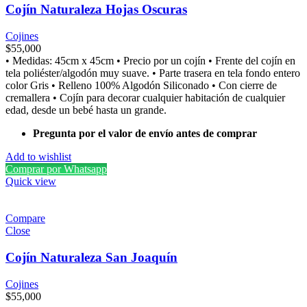
Cojín Naturaleza Hojas Oscuras
Cojines
$
55,000
• Medidas: 45cm x 45cm • Precio por un cojín • Frente del cojín en
tela poliéster/algodón muy suave. • Parte trasera en tela fondo entero
color Gris • Relleno 100% Algodón Siliconado • Con cierre de
cremallera • Cojín para decorar cualquier habitación de cualquier
edad, desde un bebé hasta un grande.
Pregunta por el valor de envío antes de comprar
Add to wishlist
Comprar por Whatsapp
Quick view
Compare
Close
Cojín Naturaleza San Joaquín
Cojines
$
55,000