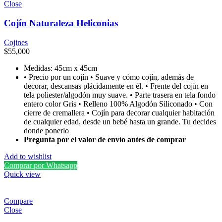
Close
Cojín Naturaleza Heliconias
Cojines
$
55,000
Medidas: 45cm x 45cm
• Precio por un cojín • Suave y cómo cojín, además de
decorar, descansas plácidamente en él. • Frente del cojín en
tela poliester/algodón muy suave. • Parte trasera en tela fondo
entero color Gris • Relleno 100% Algodón Siliconado • Con
cierre de cremallera • Cojín para decorar cualquier habitación
de cualquier edad, desde un bebé hasta un grande. Tu decides
donde ponerlo
Pregunta por el valor de envío antes de comprar
Add to wishlist
Comprar por Whatsapp
Quick view
Compare
Close