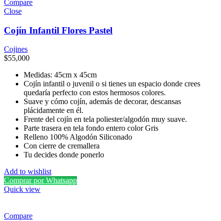
Compare
Close
Cojín Infantil Flores Pastel
Cojines
$
55,000
Medidas: 45cm x 45cm
Cojín infantil o juvenil o si tienes un espacio donde crees
quedaría perfecto con estos hermosos colores.
Suave y cómo cojín, además de decorar, descansas
plácidamente en él.
Frente del cojín en tela poliester/algodón muy suave.
Parte trasera en tela fondo entero color Gris
Relleno 100% Algodón Siliconado
Con cierre de cremallera
Tu decides donde ponerlo
Add to wishlist
Comprar por Whatsapp
Quick view
Compare