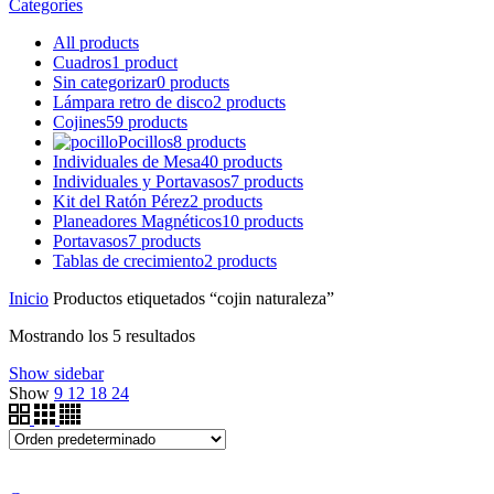
Categories
All
products
Cuadros
1 product
Sin categorizar
0 products
Lámpara retro de disco
2 products
Cojines
59 products
Pocillos
8 products
Individuales de Mesa
40 products
Individuales y Portavasos
7 products
Kit del Ratón Pérez
2 products
Planeadores Magnéticos
10 products
Portavasos
7 products
Tablas de crecimiento
2 products
Inicio
Productos etiquetados “cojin naturaleza”
Mostrando los 5 resultados
Show sidebar
Show
9
12
18
24