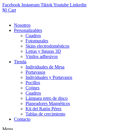
Facebook
Instagram
Tiktok
Youtube
Linkedin
$
0
Cart
Nosotros
Personalizables
Cuadros
Fotomurales
Skins electrodomésticos
Letras y figuras 3D
Vinilos adhesivos
Tienda
Individuales de Mesa
Portavasos
Individuales y Portavasos
Pocillos
Cojines
Cuadros
Lámpara retro de disco
Planeadores Magnéticos
Kit del Ratón Pérez
Tablas de crecimiento
Contacto
Menu