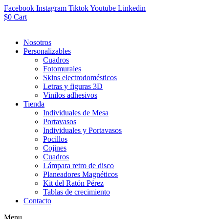
Facebook
Instagram
Tiktok
Youtube
Linkedin
$
0
Cart
Nosotros
Personalizables
Cuadros
Fotomurales
Skins electrodomésticos
Letras y figuras 3D
Vinilos adhesivos
Tienda
Individuales de Mesa
Portavasos
Individuales y Portavasos
Pocillos
Cojines
Cuadros
Lámpara retro de disco
Planeadores Magnéticos
Kit del Ratón Pérez
Tablas de crecimiento
Contacto
Menu