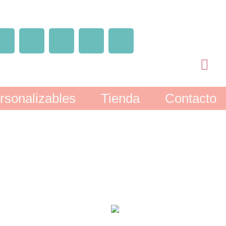
rsonalizables
Tienda
Contacto
dividuales vint
O DE DISCO
COJINES
POCILLOS
INDI
59 Products
8 Products
40 Pr