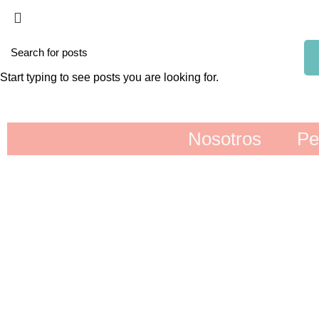
Start typing to see posts you are looking for.
Nosotros
Pe
in
CUADROS
SIN CATEGORIZAR
LÁMPARA RETR
1 Product
0 Products
2 Products