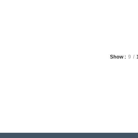
REZ
PLANEADORES MAGNÉTICOS
PORTAVASOS
TABL
10 Products
7 Products
2 Prod
Show
9