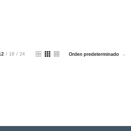
AS DE CRECIMIENTO
ucts
12
18
24